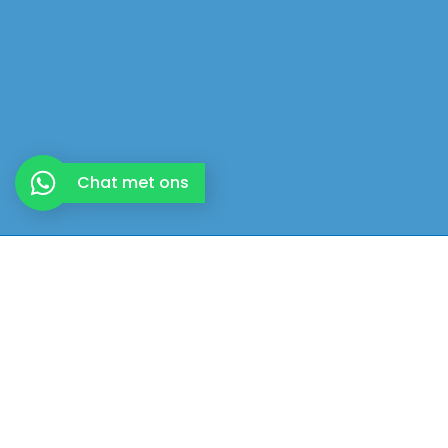
Chat met ons
Kringloopweg 76
3343 LR Hendrik-Ido-Ambacht