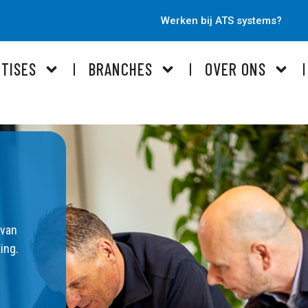
Werken bij ATS systems?
TISES
BRANCHES
OVER ONS
 van
ing.