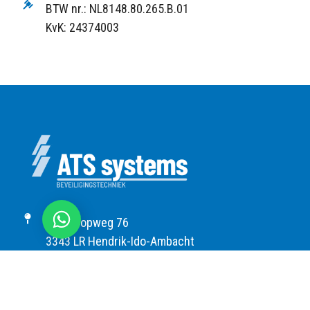
BTW nr.: NL8148.80.265.B.01
KvK: 24374003
Chat met ons
Kringloopweg 76
3343 LR Hendrik-Ido-Ambacht
078 676 47 15
info@atssystems.nl
BTW nr.: NL8148.80.265.B.01