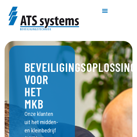
BEVEILIGINGSOPLOSSIN
VOOR
HET
MKB
Onze klanten
uit het midden-
en kleinbedrijf