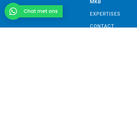
MKB
Chat met ons
EXPERTISES
CONTACT
Algemene voorwaarden | Privacybeleid
Webdesign en hosting door
Clixz Websolutions