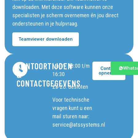
downloaden. Met deze software kunnen onze
specialisten je scherm overnemen én jou direct
ondersteunen in je hulpvraag.
Teamviewer downloaden
KANTOORTIJDEN
Ma-Vr: 08:00 t/m
Whats
Contact
&
opnemen
16:30
CONTACTGEGEVENS
Za-Zo: Gesloten
Voor technische
vragen kunt u een
mail sturen naar:
service@atssystems.nl